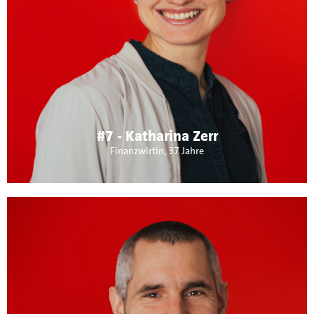
verheiratet, 2 Kinder. Ehrenamtlich tätig als
Vorstandsmitglied bei Stara&friends e.V., dem GSV, als
Elternbeirat der Johannes-Widmann-Schule und im
Kindergarten Altes Schulhaus. Schwerpunktthemen:
Maichingen als lebenswerter Ort für Kinder, Jugendliche
und Familien. Zukünftige und zukunftsfähige
Weiterentwicklung der Infrastruktur in Maichingen (Leben
und Wohnen).
#7 - Katharina Zerr
Finanzwirtin, 37 Jahre
Über mich:
in Sindelfingen geboren, verheiratet und habe eine Tochter.
Arbeite seit 1999 „beim Daimler“ als Anlagenwart und bin