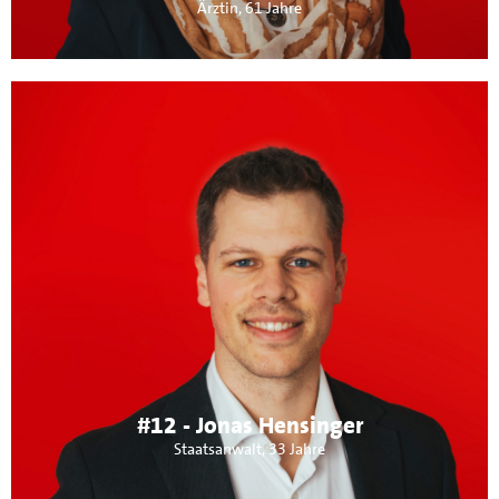
Ärztin, 61 Jahre
Über mich:
verheiratet, Vater von zwei kleinen Kindern, Staatsanwalt
und arbeite derzeit als Wissenschaftlicher Mitarbeiter für
das Bundes- verfassungsgericht in Karlsruhe. Ich setze mich
für ein vielfältiges und lebendiges Zusammenleben in
Maichingen ein, wo Menschen jeder Herkunft willkommen
sind und wo in kommunalen Einrichtungen und Kitas das
Wohl unserer Kleinsten an vorderster Stelle steht.
#12 - Jonas Hensinger
Staatsanwalt, 33 Jahre