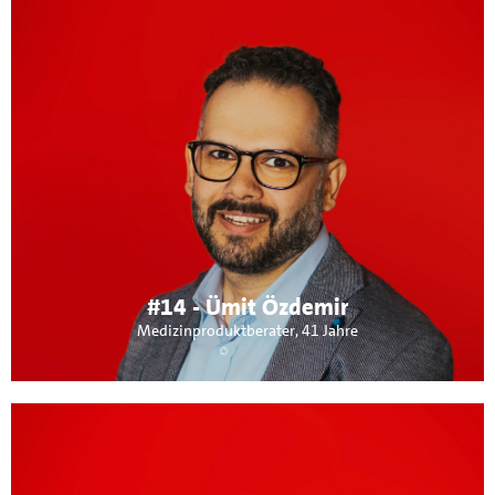
Über mich:
Als 41- jähriger Familienvater von 3 Kindern und
Medizinprodukteberater liegen mir die Themen Bildung -
Kindergartenplätze und schulische Betreuung - und
Gesundheitsversorgung hier in Maichingen besonders am
Herzen. Zudem zeigt sich in Maichingen, wie auch in der
ganzen Region, wie wichtig bezahlbarer Wohnraum ist.
Aktiv bin ich im Tennisverein.
#14 - Ümit Özdemir
Medizinproduktberater, 41 Jahre