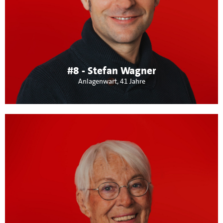
Vertrauensperson der IG Metall. Meine Mitgliedschaften:
VfB Stuttgart 1893 e.V., Tauchclub Amphiprion e.V.
Sindelfingen. Besonders wichtig sind mir Tarifbindung bei
öffentlichen Ausschreibungen, Windkraftausbau und
Verbesserungen der Infrastruktur mit Fokus Gebäude und
Radwege.
#8 - Stefan Wagner
Anlagenwart, 41 Jahre
Über mich:
Als Rentnerin und frühere Betriebsrätin bei der IBM liegt
mir vor allem die ältere Generation am Herzen.
Maichingen braucht mehr barriere-freie Wohnungen, mehr
Parkbänke und sanierte Spazierwege. Ich sehe, dass