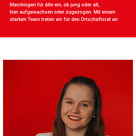
Maichingen für Alle ein, ob jung oder alt,
hier
aufgewachsen oder zugezogen. Mit einem
starken Team treten wir für den Ortschaftsrat an:
Über mich:
Ich setze mich für eine soziale Politik ein, die alle im Blick
hat: von Kitaversorgung, bezahlbarem Wohnen, über
Ehrenamt bis zur Barrierefreiheit. Mir ist wichtig, dass
Maichingen auch künftig ein Ort ist, an dem man gerne
lebt. Deswegen liegen mir die nachhaltige Ortsgestaltung