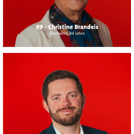
insbesondere ältere Menschen immer einsamer werden,
sie brauchen unkomplizierte Unterstützung bei sich zu
Hause.
#9 - Christine Brandeis
Rentnerin, 84 Jahre
Über mich:
Ich bin 32 Jahre alt und wohne seit Juni 2023 in
Maichingen. Aufgewachsen bin ich in Sindelfingen, habe
dort mein Abitur absolviert und anschließend öffentl.
Verwaltung studiert. Derzeitig leite ich die Abteilung
Organisation in der Stadt Leinfelden- Echterdingen. Privat
bin ich seit 25 Jahren aktives Mitglied der
Handballabteilung - als Spieler, Trainer und im Vorstand.