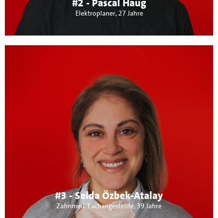
#2 - Pascal Haug
Elektroplaner, 27 Jahre
Über mich:
Verheiratet, Mutter von 2 Jungs (17 und 4 Jahre). Aktiv bin
ich im Elternbeirat der Kita St. Martin und als
Gruppenleiterin der Gartenfrauen Aidlingen. Meine
Schwerpunkte sind Familien und Kinder. Insbesondere
eine verlässliche Kitaversorgung sowie moderate
Essenskosten in Bildungseinrichtungen sind mir wichtig.
#3 - Selda Özbek-Atalay
Zahnmed. Fachangestellte, 39 Jahre