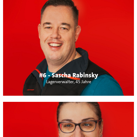
Über mich:
verheiratet, 2 Töchter. Beruflich arbeite ich bei der Daimler
AG als Lagerverwalter und engagiere mich in der IG Metall
als Vertrauensmann. Daneben bin ich im DRK Ortsverein
Maichingen als Bereitschaftsleiter und im GSV Maichingen
aktiv. Meine Themen sind Modernisierung und
Digitalisierung an Schulen, sichere Radwege und
Jugendarbeit.
#6 - Sascha Rabinsky
Lagerverwalter, 45 Jahre
Über mich: