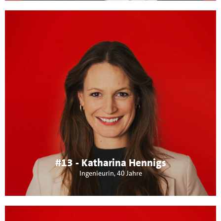
Über mich:
3 Kinder, arbeite als angestellte Inge- nieurin in
Elternteilzeit und setze mich für flexible Betreuungs- und
Lernzeiten ein. Ich unterstütze die nachhaltige
Ortsentwicklung mit einem besonde- ren Blick auf Natur,
Versorgung und Industrie. Offene Kommunikation und
inklusive Entscheidungen sind mir wichtig. Als Vorsitzende
des Fördervereins Kita Kleines Zelgle e.V. bin ich in
Maichingen aktiv.
#13 - Katharina Hennigs
Ingenieurin, 40 Jahre