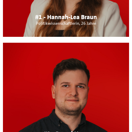
& Infrastruktur am Herzen.
#1 - Hannah-Lea Braun
Politikwissenschaftlerin, 26 Jahre
Über mich:
Aktiver Feuerwehrmann, Mitglied der Musikkapelle
Maichingen und Gewerkschafter der IG-Metall. Gelernter
Mechatroniker mit anschlie- ßendem
Elektrotechnikstudium, seit 2023 in der
Gebäudedigitalisierung tätig. Der Sanierungsstau, der
letzten Jahrzehnte muss dringen behoben wer- den.
Öffentliche Gebäude sollen Vorbild in Sachen
Energieeffizienz werden und die Infrastruktur der neuen
Ortsgröße entsprechen.