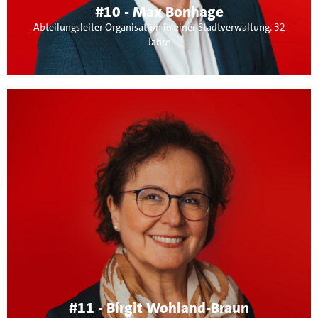
Themen: Sport & Verwaltungsmodernisierung.
#10 - Max Bonhage
Abteilungsleiter Organisation in einer Stadtverwaltung, 32
Jahre
Über mich:
In Sindelfingen geboren & in Mai- chingen zu Hause liegt
mein besonderer Schwerpunkt auf der
Gesundheitsversorgung und sozialen Infrastruktur für alle
Generationen. Mitgliedschaften: LandFrauen Maichingen,
Förderverein Kita Kleines Zelgle, Förderverein
Gartenhallenbad-Maichingen, Ökumenischer
Krankenpflege-Förderverein Maichingen und Vorstand des
Hospizverein der Region.
#11 - Birgit Wohland-Braun