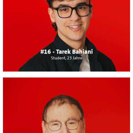
Student Kommunikationswissenschaft und
Hilfswissenschaftler am Fachgebiet Medienpsychologie in
Hohenheim, 23 Jahre. Aufgewachsen und zuhause in
Maichingen, ehemaliger Schülersprecher am
Stiftsgymnasium und Fußballer beim GSV Maichingen.
Meine Themen: gute Voraussetzungen für den Sport und
Förderung unserer Vereinslandschaft.
#16 - Tarek Bahiani
Student, 23 Jahre
Über mich:
Besonders wichtig für Maichingen und die Menschen aller