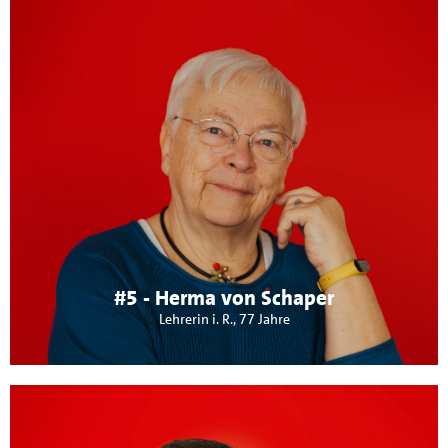
Über mich:
Mir liegen die Themen Schul- und Ortsentwicklung am
Herzen. Ich bin seit vielen Jahren in Maichingen aktiv und
war bis 2017 Stadträtin und bis 2019 Ortschafts- rätin für
die SPD.
#5 - Herma von Schaper
Lehrerin i. R., 77 Jahre