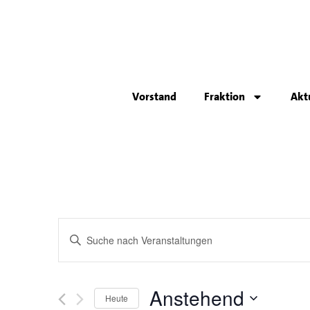
Vorstand
Fraktion
Akt
Veranstaltungen
Bitte
Schlüsselwort
eingeben.
Suche
Suche
nach
Veranstaltungen
Anstehend
und
Schlüsselwort.
Heute