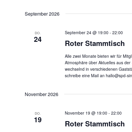
Datum
wählen.
Ansichten,
September 2026
Navigation
September 24 @ 19:00
-
22:00
DO.
24
Roter Stammtisch
Alle zwei Monate bieten wir für Mit
Atmosphäre über Aktuelles aus der
wechselnd in verschiedenen Gaststä
schreibe eine Mail an hallo@spd-si
November 2026
November 19 @ 19:00
-
22:00
DO.
19
Roter Stammtisch