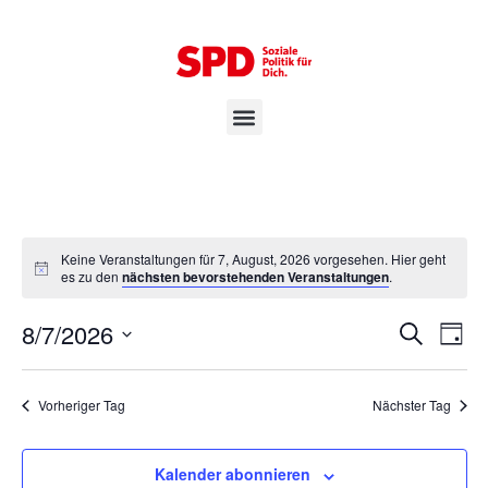
Keine Veranstaltungen für 7, August, 2026 vorgesehen. Hier geht
es zu den
nächsten bevorstehenden Veranstaltungen
.
Ver
Ve
8/7/2026
Suche
Tag
Datum
An
wählen.
Suc
Na
Vorheriger Tag
Nächster Tag
und
Kalender abonnieren