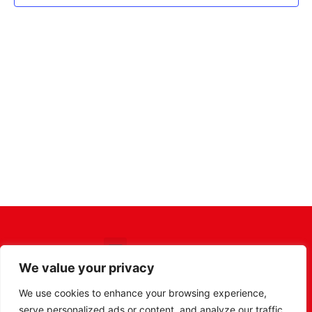
Ans
Nav
We value your privacy
We use cookies to enhance your browsing experience,
serve personalized ads or content, and analyze our traffic.